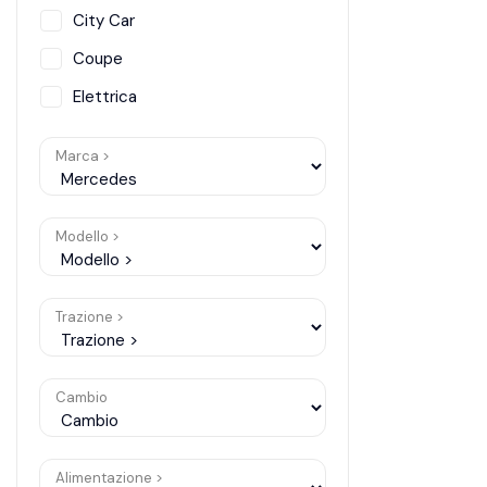
City Car
Coupe
Elettrica
Hatchback
Marca >
Hybrid
Station Wagon
Modello >
SUV
SUV/Fuoristrada
Trazione >
Van
Cambio
Alimentazione >