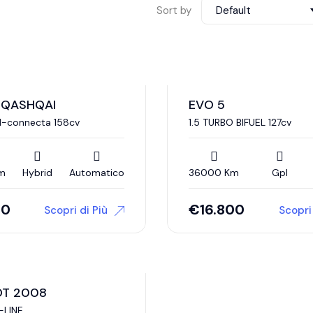
Sort by
Default
 QASHQAI
EVO 5
N-connecta 158cv
1.5 TURBO BIFUEL 127cv
m
Hybrid
Automatico
36000 Km
Gpl
00
€
16.800
Scopri di Più
Scopri 
OT 2008
-LINE