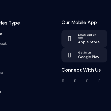
Our Mobile App
cles Type
ar
Download on
the
Apple Store
back
Get in on
Google Play
Connect With Us
ca
n