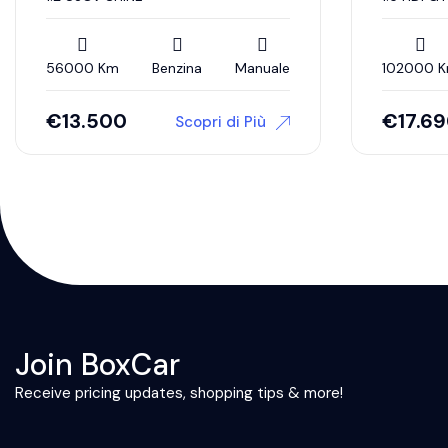
56000 Km
Benzina
Manuale
102000 
€
13.500
€
17.6
Scopri di Più
Join BoxCar
Receive pricing updates, shopping tips & more!