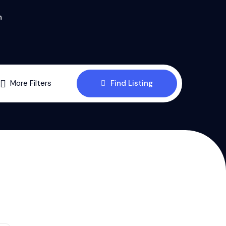
n
More Filters
Find Listing