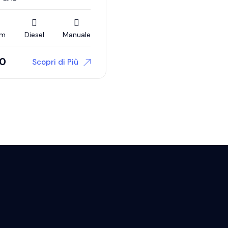
Km
Diesel
Manuale
90
Scopri di Più