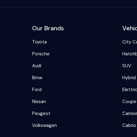
Our Brands
Vehi
Toyota
City C
Porsche
Hatch
Audi
SUV
Bmw
Hybrid
Ford
Elettri
Nissan
Coupe
Peugeot
Camio
Volkswagen
Cabrio