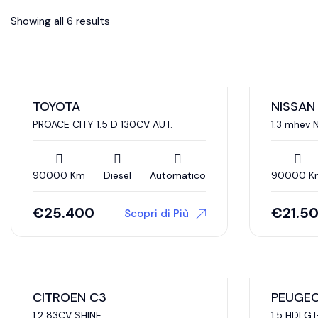
Showing all 6 results
TOYOTA
NISSAN
PROACE CITY 1.5 D 130CV AUT.
1.3 mhev 
90000 Km
Diesel
Automatico
90000 K
€
25.400
€
21.5
Scopri di Più
CITROEN C3
PEUGE
1.2 83CV SHINE
1.5 HDI GT