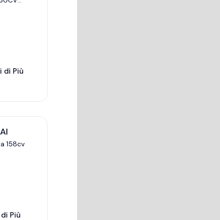
130CV
 di Più
AI
a 158cv
di Più