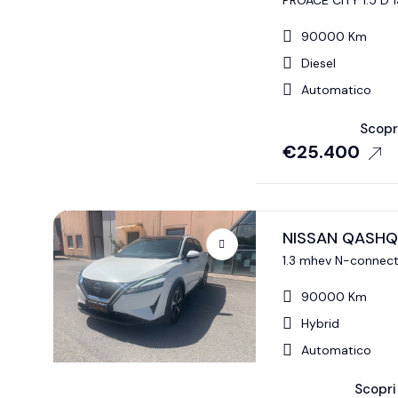
PROACE CITY 1.5 D 
AUT.
90000 Km
Diesel
Automatico
Scopri
€
25.400
NISSAN QASHQ
1.3 mhev N-connect
90000 Km
Hybrid
Automatico
Scopri 