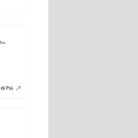
7cv
di Più