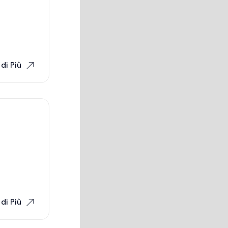
di Più
di Più