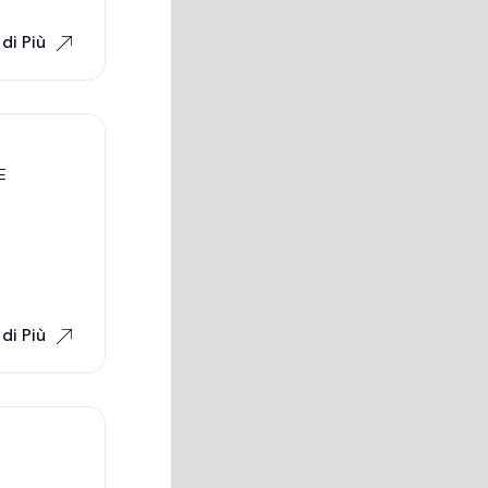
di Più
E
di Più