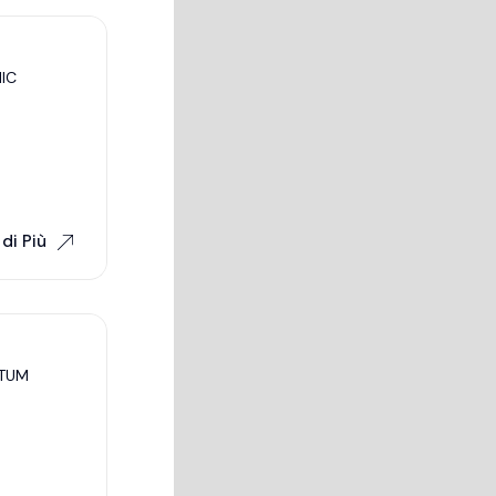
IC
di Più
NTUM